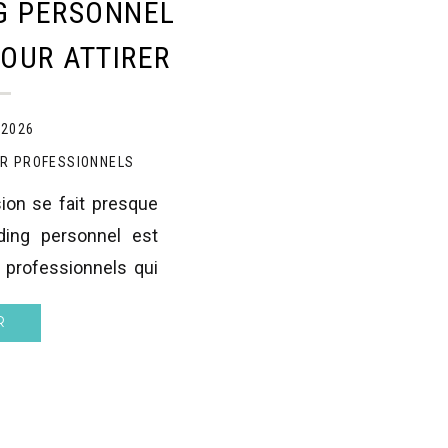
G PERSONNEL
POUR ATTIRER
NTS
 2026
R PROFESSIONNELS
on se fait presque
nding personnel est
 professionnels qui
iance et attirer de
R
agent immobilier,
er, coach de fitness,
oue un rôle clé […]