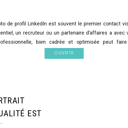
to de profil LinkedIn est souvent le premier contact vi
tentiel, un recruteur ou un partenaire d’affaires a avec
ofessionnelle, bien cadrée et optimisée peut faire
e entre un profil ignoré et un profil qui inspire confiance
OUVRIR
découvrez comment changer votre photo de portrait sur
RTRAIT
UALITÉ EST
INKEDIN