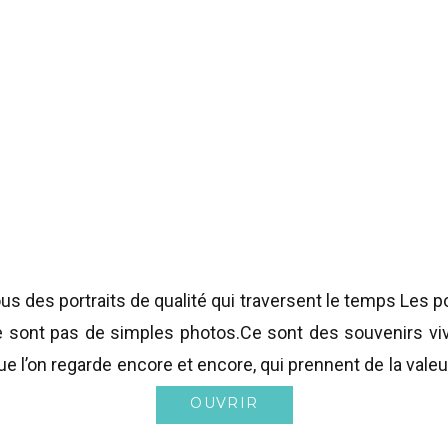
us des portraits de qualité qui traversent le temps Les po
e sont pas de simples photos.Ce sont des souvenirs vi
e l’on regarde encore et encore, qui prennent de la valeu
i vous recherchez un photographe de famille à Mont-Sai
OUVRIR
Rive-Sud de Montréal, il est essentiel […]