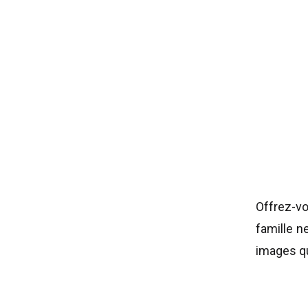
Offrez-vo
famille n
images qu
années. S
ou sur la 