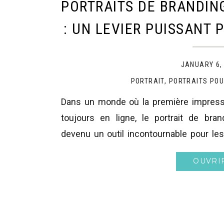
PORTRAITS DE BRANDIN
: UN LEVIER PUISSANT 
PLUS DE CLIE
JANUARY 6,
PORTRAIT
,
PORTRAITS POU
Dans un monde où la première impressi
toujours en ligne, le portrait de bra
devenu un outil incontournable pour les
souhaitent se démarquer, inspirer conf
OUVRI
nouveaux clients. Que vous soyez 
restaurateur, avocat, planificateur financi
enseignant ou entrepreneur, votre image j