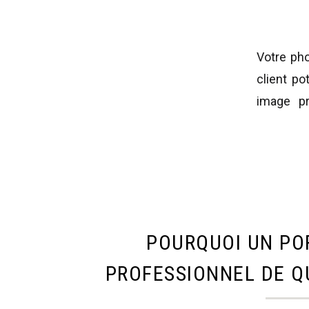
Votre pho
client po
image pr
différenc
article, 
quels […]
POURQUOI UN PO
PROFESSIONNEL DE Q
ESSENTIEL POUR L