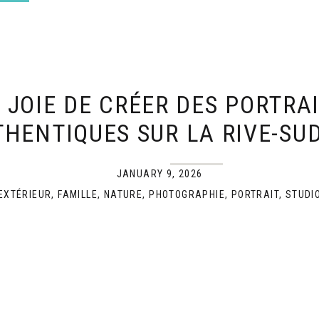
ie. Pour passer […]
 JOIE DE CRÉER DES PORTRA
HENTIQUES SUR LA RIVE-SU
MONTRÉAL
JANUARY 9, 2026
EXTÉRIEUR
,
FAMILLE
,
NATURE
,
PHOTOGRAPHIE
,
PORTRAIT
,
STUDI