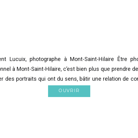
ent Lucuix, photographe à Mont-Saint-Hilaire Être ph
nnel à Mont-Saint-Hilaire, c’est bien plus que prendre d
er des portraits qui ont du sens, bâtir une relation de co
ne expérience humaine, personnalisée et mémorable à 
OUVRIR
nts, partout sur la Rive-Sud de Montréal. Chaque séanc
it lieu à Beloeil, Sainte-Julie, McMasterville, Saint
le, Saint-Basile-le-Grand ou Boucherville — […]