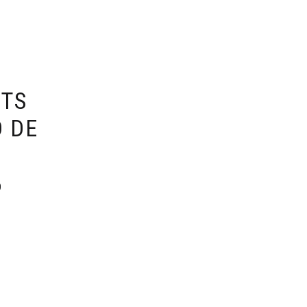
ITS
D DE
O