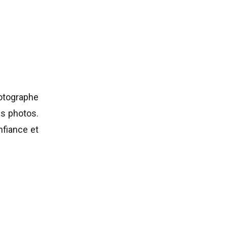
otographe
es photos.
nfiance et
chacun de
e photo —
-Bruno-de-