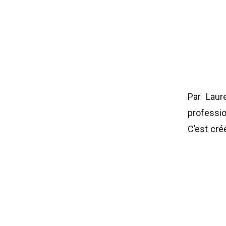
Par Laur
professio
C’est cré
offrir u
mes clie
qu’elle a
Montarvil