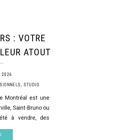
RS : VOTRE
LLEUR ATOUT
 MONTRÉAL
 2026
SIONNELS
,
STUDIO
e Montréal est une
ille, Saint-Bruno ou
iété à vendre, des
 le contrat. Si vous
R
ieux gardé” de votre