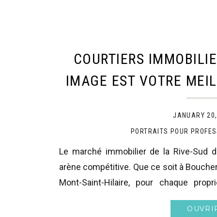
COURTIERS IMMOBILIE
IMAGE EST VOTRE MEI
SUR LA RIVE-SUD DE
JANUARY 20,
PORTRAITS POUR PROFES
Le marché immobilier de la Rive-Sud d
arène compétitive. Que ce soit à Boucherv
Mont-Saint-Hilaire, pour chaque propr
dizaines de courtiers espèrent décrocher
OUVRI
avez l’impression d’être “le secret le m