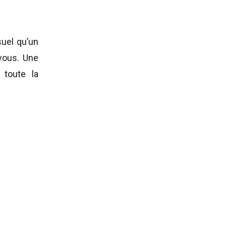
suel qu’un
 vous. Une
 toute la
. Dans cet
 LinkedIn,