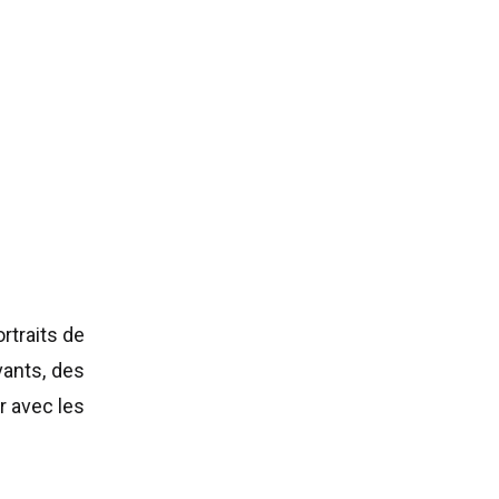
rtraits de
vants, des
r avec les
nt-Hilaire